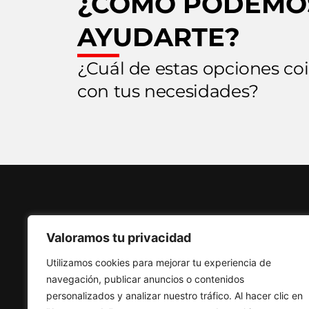
¿COMO PODEMO
AYUDARTE?
¿Cuál de estas opciones co
con tus necesidades?
SOLUCI
Valoramos tu privacidad
SERVICI
Utilizamos cookies para mejorar tu experiencia de
Av. Rio San Joaquín #436,
navegación, publicar anuncios o contenidos
Oficina 307, Amp. Granada,
INDUST
personalizados y analizar nuestro tráfico. Al hacer clic en
Miguel Hidalgo, C.P. 11529,