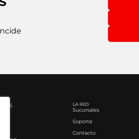
S
incide
LA RED
ONES
Sucursales
OS
Soporte
RIAS
Contacto