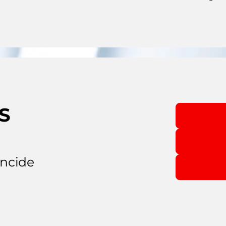
S
incide